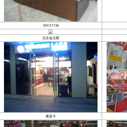
DSCF1748
北京金汉斯
幕蓝卡