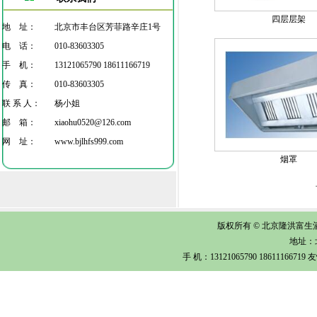
四层层架
地 址：
北京市丰台区芳菲路辛庄1号
电 话：
010-83603305
手 机：
13121065790 18611166719
传 真：
010-83603305
联 系 人：
杨小姐
邮 箱：
xiaohu0520@126.com
网 址：
www.bjlhfs999.com
烟罩
版权所有 © 北京隆洪富生酒店
地址：
手 机：13121065790 1861116671