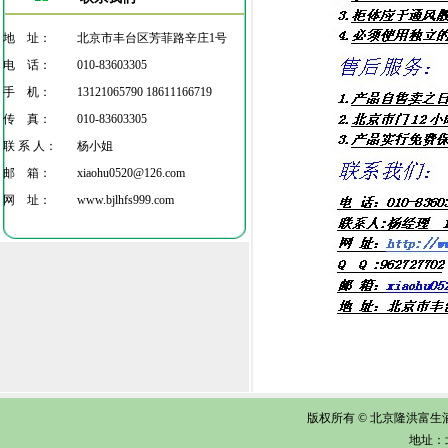
地 址：
北京市丰台区芳菲路辛庄1号
电 话：
010-83603305
手 机：
13121065790 18611166719
传 真：
010-83603305
联 系 人：
杨小姐
邮 箱：
xiaohu0520@126.com
网 址：
www.bjlhfs999.com
版权所有 © 北京隆洪富生酒店
地址：